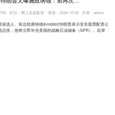
网上实盘配资 特朗普又曝施政纲领：若再次当选 将立即补充战略石油储备
756
栏目：
网上实盘配资
更新：2024-10-30
作者：admin
人、前总统唐纳德&middot;特朗普表示安全股票配资公
选总统，他将立即补充美国的战略石油储备（SPR）。此举
的石油需求。