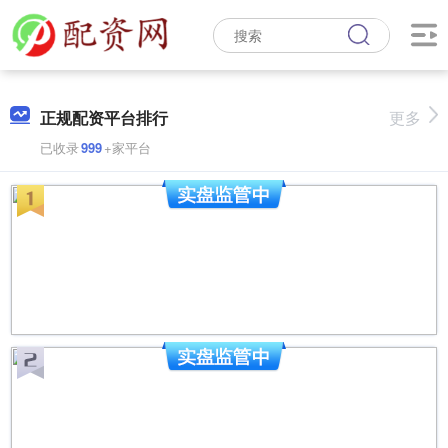
正规配资平台排行
更多
已收录
999
+家平台