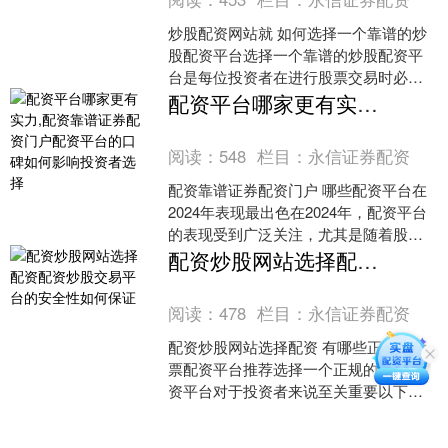
炒股配资网站就 如何选择一个靠谱的炒
股配资平台选择一个靠谱的炒股配资平
台是每位投资者在进行股票交易时必须
认真考虑的事情随着互联网金融的发
配资平台哪家更有实力,配资靠谱证券配资门户配资平台的口碑如何影响投资者选择
展，市场上涌现了众多配资平
阅读：
548
栏目：
永信证券配资
配资靠谱证券配资门户 哪些配资平台在
2024年表现最出色在2024年，配资平台
的表现受到广泛关注，尤其是随着股市
投资的热潮不断升温。以下是一些在
配资炒股网站选择配资配资炒股交易平台的安全性如何保证
2024年表现突出的配资平台，投资
阅读：
478
栏目：
永信证券配资
配资炒股网站选择配资 有哪些正规的股
票配资平台推荐选择一个正规的股票配
资平台对于投资者来说至关重要以下是
一些推荐的正规股票配资平台，供您参
考： 1. 真牛所配资 网址: 真